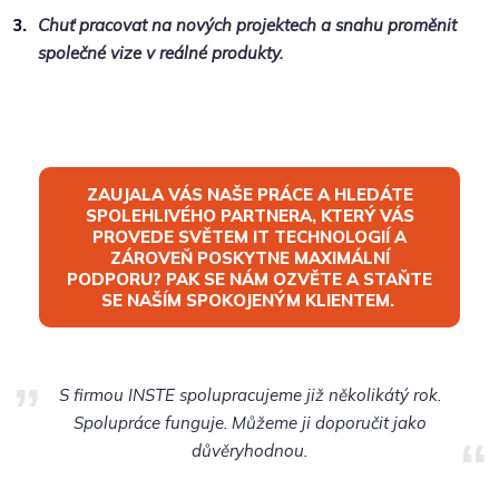
Chuť pracovat na nových projektech a snahu proměnit
společné vize v reálné produkty.
ZAUJALA VÁS NAŠE PRÁCE A HLEDÁTE
SPOLEHLIVÉHO PARTNERA, KTERÝ VÁS
PROVEDE SVĚTEM IT TECHNOLOGIÍ A
ZÁROVEŇ POSKYTNE MAXIMÁLNÍ
PODPORU? PAK SE NÁM OZVĚTE A STAŇTE
SE NAŠÍM SPOKOJENÝM KLIENTEM.
S firmou INSTE spolupracujeme již několikátý rok.
Spolupráce funguje. Můžeme ji doporučit jako
důvěryhodnou.