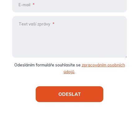
E-mail
*
Text vaší zprávy
*
Odesláním formuláře souhlasíte se
zpracováním osobních
údajů
.
ODESLAT
Formulář
se
nepodařilo