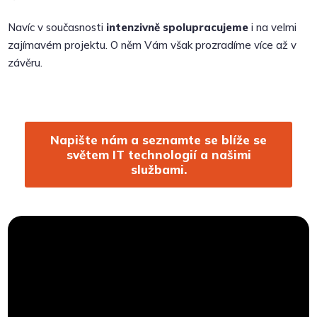
Navíc v současnosti
intenzivně spolupracujeme
i na velmi
zajímavém projektu. O něm Vám však prozradíme více až v
závěru.
Napište nám a seznamte se blíže se
světem IT technologií a našimi
službami.