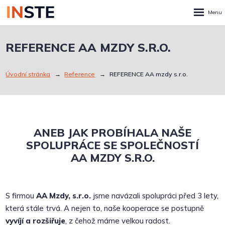
Rozbalen
menu
REFERENCE AA MZDY S.R.O.
Úvodní stránka
Reference
REFERENCE AA mzdy s.r.o.
ANEB JAK PROBÍHALA NAŠE
SPOLUPRÁCE SE SPOLEČNOSTÍ
AA MZDY S.R.O.
S firmou
AA Mzdy, s.r.o.
jsme navázali spolupráci před 3 lety,
která stále trvá. A nejen to, naše kooperace se postupně
vyvíjí a rozšiřuje
, z čehož máme velkou radost.