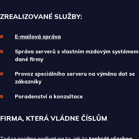
ZREALIZOVANÉ SLUŽBY:
E-mailová správa
Správa serverů s vlastním mzdovým systémem
dané firmy
Provoz speciálního serveru na výměnu dat se
zákazníky
Poradenství a konzultace
FIRMA, KTERÁ VLÁDNE ČÍSLŮM
Teď se pojďme podívat na to, jak to
tenkrát všechno