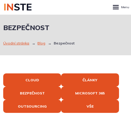
Rozbalen
menu
BEZPEČNOST
Úvodní stránka
Blog
Bezpečnost
CLOUD
ČLÁNKY
BEZPEČNOST
MICROSOFT 365
OUTSOURCING
VŠE