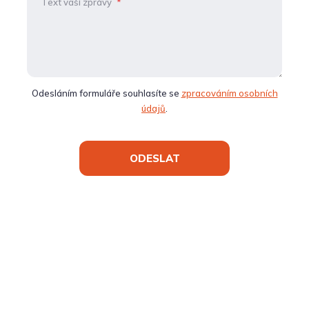
Text vaší zprávy
*
Odesláním formuláře souhlasíte se
zpracováním osobních
údajů
.
ODESLAT
Formulář
se
nepodařilo
odeslat.